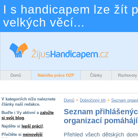
I s handicapem lze žít p
velkých věcí...
Domů
Nabídka práce OZP
Články
Rozhovory
V kategoriích níže naleznete
Domů
>
Dobročinný trh
>
Seznam organi
články naší redakce.
Seznam přihlášenýc
Buďte i Vy aktivní a
založte
si svůj blog
.
organizací pomáháj
Najděte si
lepší práci!
.
Přehled všech dětských dom
Přečtěte si
nejnovější