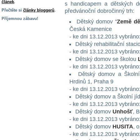
článek
.
s handicapem a dětských do
Přečtěte si
články bloggerů
.
předvánoční dobročinný trh:
Příjemnou zábavu!
Dětský domov "
Země dě
S handicapem
Česká Kamenice
na cestách
- ke dni 13.12.2013 vybráno
Dětský rehabilitační stac
- ke dni 13.12.2013 vybráno
Zdraví
a pomůcky
Dětský domov se školou
- ke dni 13.12.2013 vybráno
Dětský domov a Školní
Vzdělání, práce
a příspěvky
Hrdinů 1, Praha 9
- ke dni 13.12.2013 vybráno
Dětský domov a Školní jí
Náhradní
plnění
- ke dni 13.12.2013 vybráno
Dětský domov
Unhošť
, 
- ke dni 13.12.2013 vybráno
Rodina a děti
Dětský domov
HUSITA
, 
- ke dni 13.12.2013 vybráno