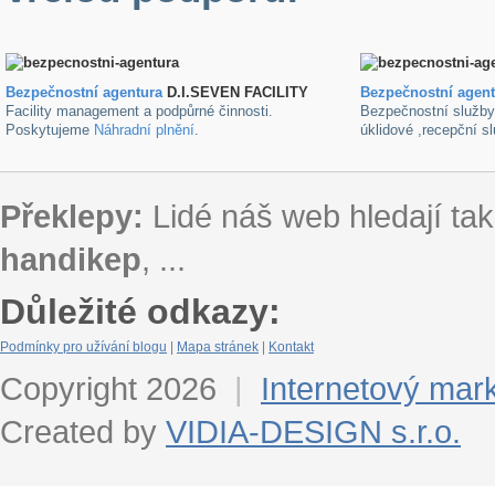
Bezpečnostní agentura
D.I.SEVEN FACILITY
B
ezpečnostní agen
Facility management a podpůrné činnosti.
Bezpečnostní služb
Poskytujeme
Náhradní plnění
.
úklidové ,recepční s
Překlepy:
Lidé náš web hledají tak
handikep
, ...
Důležité odkazy:
Podmínky pro užívání blogu
|
Mapa stránek
|
Kontakt
Copyright 2026
|
Internetový mar
Created by
VIDIA-DESIGN s.r.o.