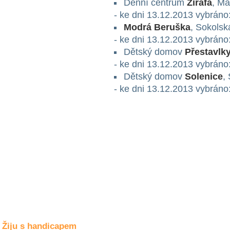
Denní centrum
Žirafa
, Ma
Společné zájmy
a volný čas
- ke dni 13.12.2013 vybráno
Modrá Beruška
, Sokolsk
- ke dni 13.12.2013 vybráno
Kultura a akce
Dětský domov
Přestavlk
- ke dni 13.12.2013 vybráno
Dětský domov
Solenice
,
Rozhovory
a příběhy
- ke dni 13.12.2013 vybráno
osobností
Sport
zdravotně
postižených
Žiju s humorem
Žiju s handicapem