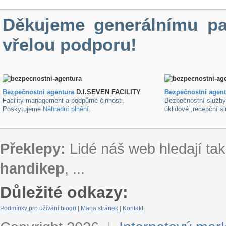
Děkujeme generálnímu pa
vřelou podporu!
Bezpečnostní agentura
D.I.SEVEN FACILITY
B
ezpečnostní agen
Facility management a podpůrné činnosti.
Bezpečnostní služb
Poskytujeme
Náhradní plnění
.
úklidové ,recepční s
Překlepy:
Lidé náš web hledají tak
handikep
, ...
Důležité odkazy:
Podmínky pro užívání blogu
|
Mapa stránek
|
Kontakt