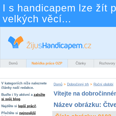
I s handicapem lze žít p
velkých věcí...
Domů
Nabídka práce OZP
Články
Rozhovory
V kategoriích níže naleznete
Domů
>
Dobročinný trh
>
Roční období
články naší redakce.
Vítejte na dobročinné
Buďte i Vy aktivní a
založte
si svůj blog
.
Název obrázku: Čtve
Najděte si
lepší práci!
.
Přečtěte si
nejnovější