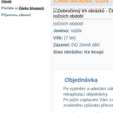
Číslo obrázku: 0103
článek
.
Přečtěte si
články bloggerů
.
Příjemnou zábavu!
S handicapem
ročních období
na cestách
Jméno:
Vašík
Věk:
(7 let)
Zdraví
Zázemí:
DD Země dětí
a pomůcky
Stav obrázku: Ke koupi
Vzdělání, práce
a příspěvky
Náhradní
Objednávka
plnění
Po vyplnění a odeslání ná
rekapitulaci objednávky.
Rodina a děti
Po jejím zaplacení Vám z
zvoleného způsobu převze