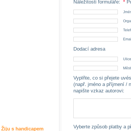
Náležitosti formuláře:
*
Po
Společné zájmy
a volný čas
Jmén
Orga
Kultura a akce
Telef
Emai
Rozhovory
Dodací adresa
a příběhy
osobností
Ulice
Sport
Měst
zdravotně
postižených
Vyplňte, co si přejete uv
(např. jméno a příjmení / 
Žiju s humorem
napište vzkaz autorovi
:
Vyberte způsob platby a p
Žiju s handicapem