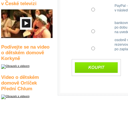
v České televizi
PayPal -
v násled
bankovn
po dobu 
na uved
osobně v
rezervov
Podívejte se na video
po zapla
o dětském domově
Korkyně
Video o dětském
domově Orlíček
Přední Chlum