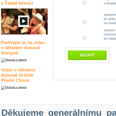
v České televizi
v násled
bankovn
po dobu 
na uved
osobně v
rezervov
po zapla
Podívejte se na video
o dětském domově
Korkyně
Video o dětském
domově Orlíček
Přední Chlum
Děkujeme generálnímu pa