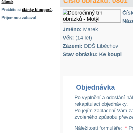
Číslo obrázku: 0801
článek
.
Přečtěte si
články bloggerů
.
Čísl
Příjemnou zábavu!
Náz
S handicapem
Jméno:
Marek
na cestách
Věk:
(14 let)
Zázemí:
DDŠ Liběchov
Zdraví
a pomůcky
Stav obrázku: Ke koupi
Vzdělání, práce
a příspěvky
Objednávka
Náhradní
plnění
Po vyplnění a odeslání ná
rekapitulaci objednávky.
Po jejím zaplacení Vám z
Rodina a děti
zvoleného způsobu převze
Náležitosti formuláře:
*
Po