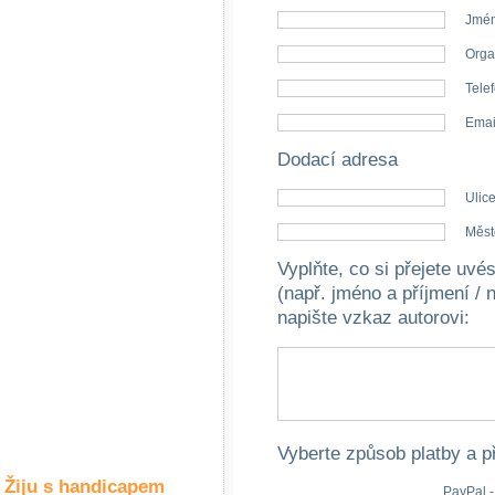
Společné zájmy
Jmén
a volný čas
Orga
Kultura a akce
Telef
Emai
Dodací adresa
Rozhovory
a příběhy
Ulice
osobností
Měst
Sport
Vyplňte, co si přejete uv
zdravotně
postižených
(např. jméno a příjmení / 
napište vzkaz autorovi
:
Žiju s humorem
Vyberte způsob platby a p
Žiju s handicapem
PayPal -