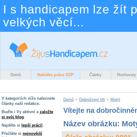
I s handicapem lze žít p
velkých věcí...
Domů
Nabídka práce OZP
Články
Rozhovory
V kategoriích níže naleznete
Domů
>
Dobročinný trh
>
Motýl
články naší redakce.
Vítejte na dobročinné
Buďte i Vy aktivní a
založte
si svůj blog
.
Název obrázku: Mot
Najděte si
lepší práci!
.
Přečtěte si
nejnovější