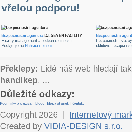
vřelou podporu!
Bezpečnostní agentura
D.I.SEVEN FACILITY
B
ezpečnostní agen
Facility management a podpůrné činnosti.
Bezpečnostní služb
Poskytujeme
Náhradní plnění
.
úklidové ,recepční s
Překlepy:
Lidé náš web hledají tak
handikep
, ...
Důležité odkazy:
Podmínky pro užívání blogu
|
Mapa stránek
|
Kontakt
Copyright 2026
|
Internetový mar
Created by
VIDIA-DESIGN s.r.o.