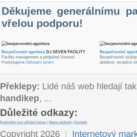
Děkujeme generálnímu pa
vřelou podporu!
Bezpečnostní agentura
D.I.SEVEN FACILITY
B
ezpečnostní agen
Facility management a podpůrné činnosti.
Bezpečnostní služb
Poskytujeme
Náhradní plnění
.
úklidové ,recepční s
Překlepy:
Lidé náš web hledají tak
handikep
, ...
Důležité odkazy:
Podmínky pro užívání blogu
|
Mapa stránek
|
Kontakt
Copyright 2026
|
Internetový mar