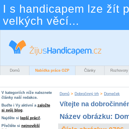
I s handicapem lze žít p
velkých věcí...
Domů
Nabídka práce OZP
Články
Rozhovory
V kategoriích níže naleznete
Domů
>
Dobročinný trh
>
Domeček
články naší redakce.
Vítejte na dobročinné
Buďte i Vy aktivní a
založte
si svůj blog
.
Název obrázku: Do
Najděte si
lepší práci!
.
Přečtěte si
nejnovější