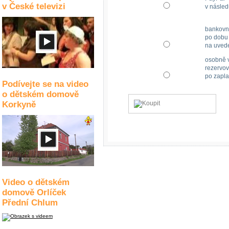
v České televizi
v násled
bankovn
po dobu 
na uved
osobně v
rezervov
po zapla
Podívejte se na video
o dětském domově
Korkyně
Video o dětském
domově Orlíček
Přední Chlum