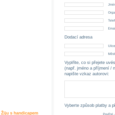
Společné zájmy
Jmén
a volný čas
Orga
Kultura a akce
Telef
Emai
Dodací adresa
Rozhovory
a příběhy
Ulice
osobností
Měst
Sport
Vyplňte, co si přejete uv
zdravotně
postižených
(např. jméno a příjmení / 
napište vzkaz autorovi
:
Žiju s humorem
Vyberte způsob platby a p
Žiju s handicapem
PayPal -