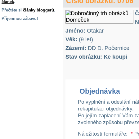
Číslo obrázku: 0706
článek
.
Přečtěte si
články bloggerů
.
Č
Příjemnou zábavu!
N
S handicapem
Jméno:
Otakar
na cestách
Věk:
(9 let)
Zázemí:
DD D. Počernice
Zdraví
a pomůcky
Stav obrázku: Ke koupi
Vzdělání, práce
a příspěvky
Objednávka
Náhradní
plnění
Po vyplnění a odeslání ná
rekapitulaci objednávky.
Po jejím zaplacení Vám z
Rodina a děti
zvoleného způsobu převze
Náležitosti formuláře:
*
Po