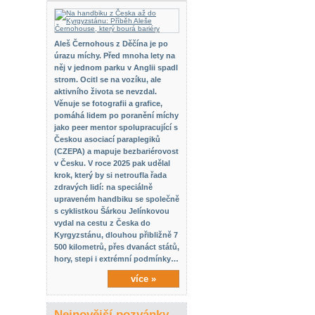
Aleš Černohous z Děčína je po
úrazu míchy. Před mnoha lety na
něj v jednom parku v Anglii spadl
strom. Ocitl se na vozíku, ale
aktivního života se nevzdal.
Věnuje se fotografii a grafice,
pomáhá lidem po poranění míchy
jako peer mentor spolupracující s
Českou asociací paraplegiků
(CZEPA) a mapuje bezbariérovost
v Česku. V roce 2025 pak udělal
krok, který by si netroufla řada
zdravých lidí: na speciálně
upraveném handbiku se společně
s cyklistkou Šárkou Jelínkovou
vydal na cestu z Česka do
Kyrgyzstánu, dlouhou přibližně 7
500 kilometrů, přes dvanáct států,
hory, stepi i extrémní podmínky…
více »
Nejnovější pozvánky