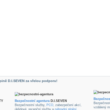
pině D.I.SEVEN za vřelou podporu!
Bezpečnos
TY
B
ezpečnostní agentura
D.I.SEVEN
Bezpečnost
Bezpečnostní služby,
PCO
, zabezpečení akcí,
vzdálený m
úklidové ,recepční služby a
náhradní plnění
.