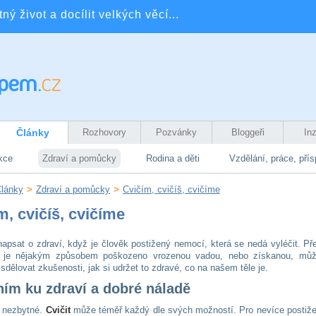
ý život a docílit velkých věcí...
Články
Rozhovory
Pozvánky
Bloggeři
In
kce
Zdraví a pomůcky
Rodina a děti
Vzdělání, práce, pří
lánky
>
Zdraví a pomůcky
>
Cvičím, cvičíš, cvičíme
m, cvičíš, cvičíme
napsat o zdraví, když je člověk postižený nemocí, která se nedá vyléčit. Př
o je nějakým způsobem poškozeno vrozenou vadou, nebo získanou, mů
dělovat zkušenosti, jak si udržet to zdravé, co na našem těle je.
ním ku zdraví a dobré náladě
e nezbytné.
Cvičit
může téměř každý dle svých možností. Pro nevíce postiže