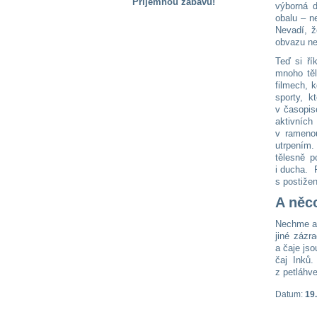
Příjemnou zábavu!
výborná d
obalu – n
S handicapem
Nevadí, ž
na cestách
obvazu nen
Teď si ří
mnoho těl
Zdraví
filmech, 
a pomůcky
sporty, k
v časopis
aktivních
Vzdělání, práce
v ramenou
a příspěvky
utrpením.
tělesně p
i ducha. 
Náhradní
s postiže
plnění
A něc
Nechme al
Rodina a děti
jiné zázr
a čaje js
čaj Inků
z petláhv
Společné zájmy
a volný čas
Datum:
19.