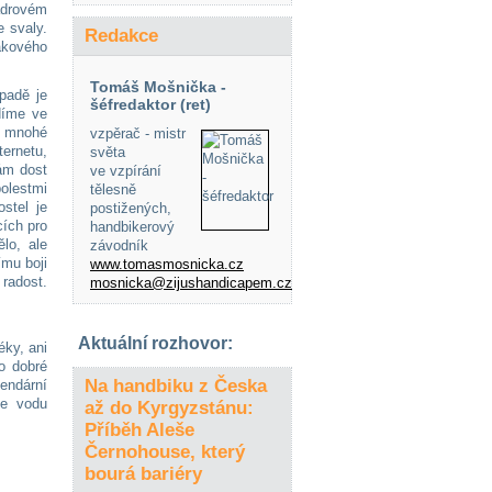
ádrovém
e svaly.
Redakce
akového
Tomáš Mošnička -
ípadě je
šéfredaktor (ret)
idíme ve
ké mnohé
vzpěrač - mistr
ernetu,
světa
ám dost
ve vzpírání
olestmi
tělesně
stel je
postižených,
cích pro
handbikerový
lo, ale
závodník
ímu boji
www.tomasmosnicka.cz
 radost.
mosnicka@zijushandicapem.cz
Aktuální rozhovor:
ky, ani
o dobré
Na handbiku z Česka
endární
ze vodu
až do Kyrgyzstánu:
Příběh Aleše
Černohouse, který
bourá bariéry