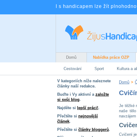
I s handicapem lze žít plnohodnotn
Domů
Nabídka práce OZP
Cestování
Sport
Kultura a a
V kategoriích níže naleznete
Domů
>
Č
články naší redakce.
Cvičí
Buďte i Vy aktivní a
založte
si svůj blog
.
Je těžké 
Najděte si
lepší práci!
.
naše těl
Přečtěte si
nejnovější
navzájem s
článek
.
Cviče
Přečtěte si
články bloggerů
.
Cvičení j