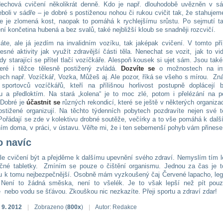
echová cvičení několikrát denně. Kdo je např. dlouhodobě uvězněn v s
eboli v sádře – je dobré s postiženou nohou či rukou cvičit tak, že stahujem
e je zlomená kost, naopak to pomáhá k rychlejšímu srůstu. Po sejmutí t
í končetina hubená a bez svalů, také nejbližší kloub se snadněji rozcvičí.
káte, ale já jezdím na invalidním vozíku, tak jaképak cvičení. V tomto př
esné aktivity jak využít zdravější části těla. Nenechat se vozit, jak to v
kdy starající se přítel tlačí vozíčkáře. Alespoň kousek si ujet sám. Jsou ta
teré i těžce tělesně postižený zvládá.
Dozvíte se
o možnostech na int
ech např. Vozíčkář, Vozka, Můžeš aj. Ale pozor, říká se všeho s mírou. Zn
 sportovců vozíčkářů, kteří na přílišnou horlivost postupně doplácejí b
 a předloktím. Na stará „kolena“ je to moc zlé, potom i přelézání na po
 Dobré je
účastnit se
různých rekondicí, které se ještě v některých organiza
ostižené organizují. Na těchto týdenních pobytech pozdravíte nejen své tě
Pořádají se zde v kolektivu drobné soutěže, večírky a to vše pomáhá k dalš
ním doma, v práci, v ústavu. Věřte mi, že i ten sebemenší pohyb vám přinese
o navíc
e cvičení být a přejděme k dalšímu upevnění svého zdraví. Nemyslím tím lé
ačné tabletky. Zmíním se pouze o čištění organismu. Jednou za čas je t
ou k tomu nejbezpečnější. Osobně mám vyzkoušený čaj Červené lapacho, leg
. Není to žádná směska, není to všelék. Je to však lepší než pít pou
e nebo vodu se šťávou. Zkouškou nic nezkazíte. Přeji sportu a zdraví zdar!
 9. 2012
|
Zobrazeno (
800x
)
|
Autor: Redakce