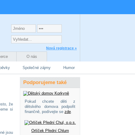
Nová registrace »
zerce
O nás
spěvky
Společné zájmy
Humor
Podporujeme také
Pokud chcete děti z
esto, že
dětského domova podpořit
žeme si
finančně, podívejte se
zde
.
Orlíček Přední Chlum
né jsou