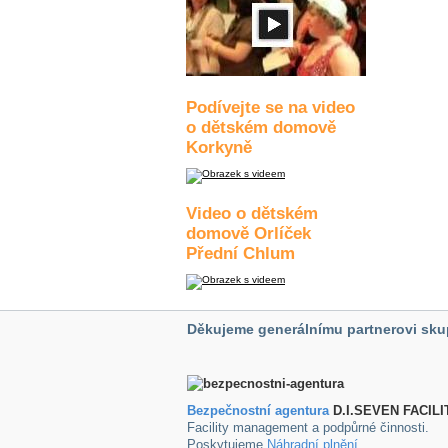
Podívejte se na video
o dětském domově
Korkyně
Video o dětském
domově Orlíček
Přední Chlum
Děkujeme generálnímu partnerovi sku
Bezpečnostní agentura
D.I.SEVEN FACILI
Facility management a podpůrné činnosti.
Poskytujeme
Náhradní plnění
.