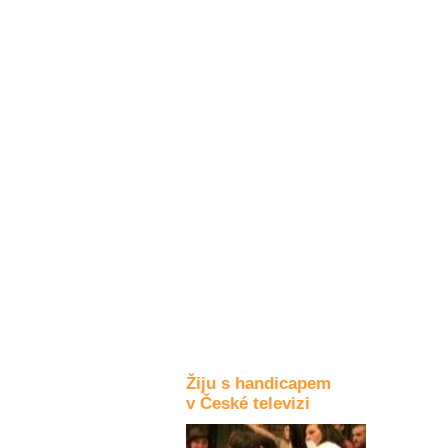
Kultura a akce
Rozhovory
a příběhy
osobností
Sport
zdravotně
postižených
Žiju s humorem
Žiju s handicapem
v České televizi