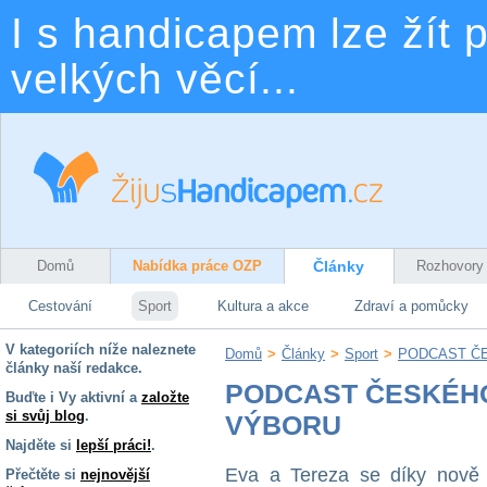
I s handicapem lze žít p
velkých věcí...
Domů
Nabídka práce OZP
Články
Rozhovory
Cestování
Sport
Kultura a akce
Zdraví a pomůcky
V kategoriích níže naleznete
Domů
>
Články
>
Sport
>
PODCAST Č
články naší redakce.
PODCAST ČESKÉH
Buďte i Vy aktivní a
založte
si svůj blog
.
VÝBORU
Najděte si
lepší práci!
.
Eva a Tereza se díky nově 
Přečtěte si
nejnovější