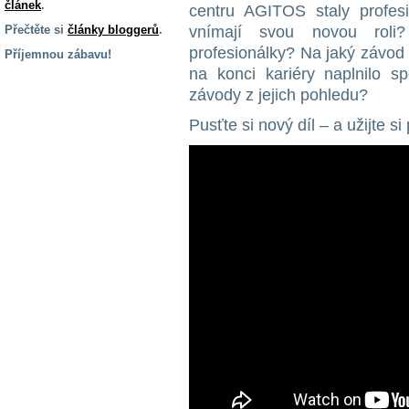
článek
.
centru AGITOS staly profes
Přečtěte si
články bloggerů
.
vnímají svou novou roli?
profesionálky? Na jaký závod
Příjemnou zábavu!
na konci kariéry naplnilo sp
S handicapem
závody z jejich pohledu?
na cestách
Pusťte si nový díl – a užijte si
Zdraví
a pomůcky
Vzdělání, práce
a příspěvky
Náhradní
plnění
Rodina a děti