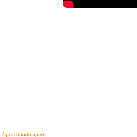
Společné zájmy
a volný čas
Kultura a akce
Rozhovory
a příběhy
osobností
Sport
zdravotně
postižených
Žiju s humorem
Žiju s handicapem