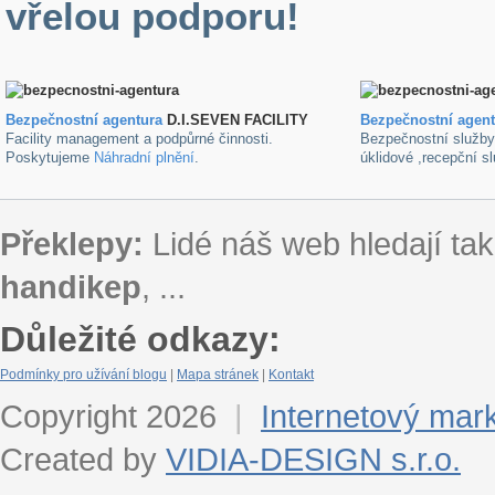
vřelou podporu!
Bezpečnostní agentura
D.I.SEVEN FACILITY
B
ezpečnostní agen
Facility management a podpůrné činnosti.
Bezpečnostní služb
Poskytujeme
Náhradní plnění
.
úklidové ,recepční s
Překlepy:
Lidé náš web hledají tak
handikep
, ...
Důležité odkazy:
Podmínky pro užívání blogu
|
Mapa stránek
|
Kontakt
Copyright 2026
|
Internetový mar
Created by
VIDIA-DESIGN s.r.o.