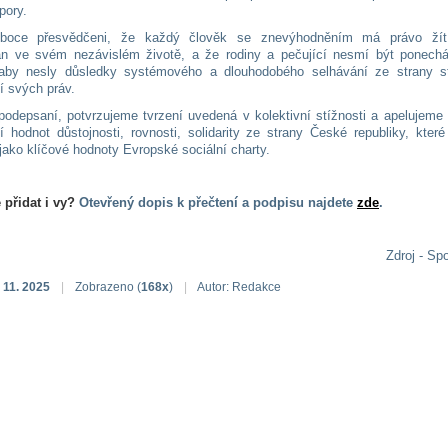
pory.
boce přesvědčeni, že každý člověk se znevýhodněním má právo ží
n ve svém nezávislém životě, a že rodiny a pečující nesmí být ponech
aby nesly důsledky systémového a dlouhodobého selhávání ze strany st
í svých práv.
podepsaní, potvrzujeme tvrzení uvedená v kolektivní stížnosti a apelujeme
í hodnot důstojnosti, rovnosti, solidarity ze strany České republiky, kter
ako klíčové hodnoty Evropské sociální charty.
 přidat i vy?
Otevřený dopis k přečtení a podpisu najdete
zde
.
Zdroj - Sp
 11. 2025
|
Zobrazeno (
168x
)
|
Autor: Redakce