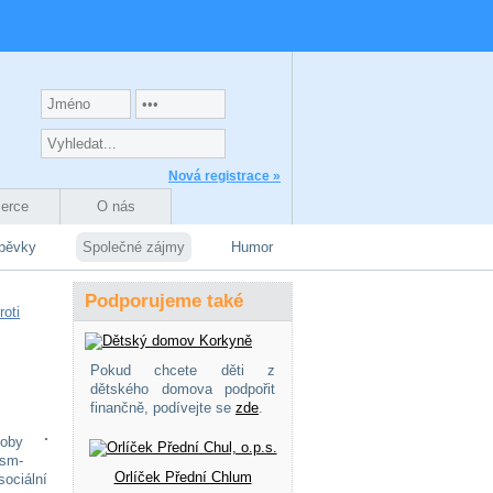
Nová registrace »
zerce
O nás
spěvky
Společné zájmy
Humor
Podporujeme také
roti
Pokud chcete děti z
dětského domova podpořit
finančně, podívejte se
zde
.
soby
ism-
Orlíček Přední Chlum
ociální