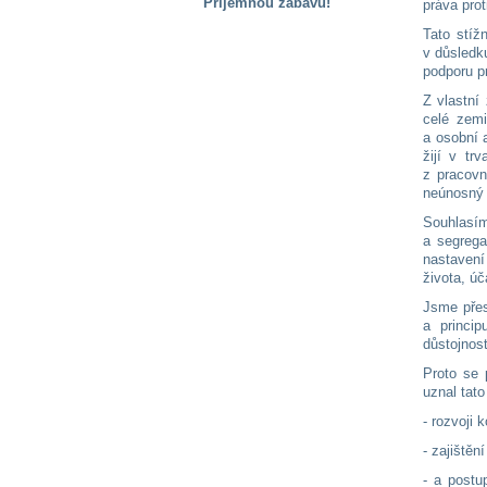
Příjemnou zábavu!
práva pro
Tato stíž
S handicapem
v důsledk
na cestách
podporu pr
Z vlastní
Zdraví
celé zemi
a pomůcky
a osobní 
žijí v tr
z pracovn
neúnosný 
Vzdělání, práce
a příspěvky
Souhlasím
a segrega
nastavení
Náhradní
života, úč
plnění
Jsme přes
a princip
důstojnost
Rodina a děti
Proto se 
uznal tato
- rozvoji
Společné zájmy
a volný čas
- zajištěn
- a postu