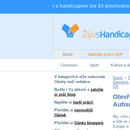
I s handicapem lze žít plnohodnotn
Domů
Nabídka práce OZP
Cestování
Sport
Kultura a a
V kategoriích níže naleznete
Domů
>
Č
články naší redakce.
Otevřený d
ČR
Buďte i Vy aktivní a
založte
si svůj blog
.
Otevř
Najděte si
lepší práci!
.
Autis
Přečtěte si
nejnovější
článek
.
My, níže 
a lidé se
Přečtěte si
články bloggerů
.
Europe a 