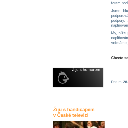
forem pod
Kultura a akce
Jsme hlu
podporová
podpory, 
naplňován
Rozhovory
a příběhy
My, níže 
osobností
naplňován
vnímáme j
Sport
zdravotně
postižených
Chcete se
Žiju s humorem
Datum:
28.
Žiju s handicapem
v České televizi