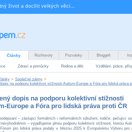
ý život a docílit velkých věcí...
Články
Rozhovory
Pozvánky
Bloggeři
In
kce
Zdraví a pomůcky
Rodina a děti
Vzdělání, práce, pří
lánky
>
Společné zájmy
>
opis na podporu kolektivní stížnosti Autism-Europe a Fóra pro lidská práva p
ený dopis na podporu kolektivní stížnosti
m-Europe a Fóra pro lidská práva proti ČR
podepsaní – zástupci formálních i neformálních sdružení, rodiče, pečující o
 znevýhodněním – vyjadřujeme plnou podporu kolektivní stížnosti, kterou Aut
Fórum pro lidská práva podaly v březnu 2025 k Evropskému Výboru pro s