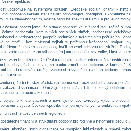
ti České republice.
nost upozorňuje na systémová porušení Evropské sociální charty, k nimž 
u dlouhodobého selhání státu zajistit odpovídající, dostupnou a komunitně z
o lidi se znevýhodněním, včetně osob na spektru autismu, a pro jejich rodiny
 zkušenosti potvrzujeme, že situace popsané ve stížnosti jsou reálné a trva
 čelíme nedostatku komunitních sociálních služeb, nedostupné odlehčova
asistenci a nedostatečné podpoře rodinných a neformálních pečujících. Mno
valé nejistotě – bez možnosti zajistit si potřebnou každodenní podporu, v
ího života či uvrženi do chudoby kvůli absenci adekvátních služeb. Rodin
tlak, zatímco lidé se znevýhodněním jsou ponecháni bez volby, hlasu a auto
e s tvrzením stížnosti, že Česká republika nadále upřednostňuje institucioná
ční modely před inkluzivní, na osobu zaměřenou podporou v komunitě. St
 politik a financování udržuje závislost a vyloučení namísto podpory samo
asti a rovnosti.
vědčeni, že tento stav představuje porušování práv podle Evropské sociáln
u zákazu diskriminace. Ohrožuje nejen práva lidí se znevýhodněním, a
 a blaho jejich rodin a komunit.
připojujeme k této stížnosti a navrhujeme, aby Evropský výbor pro sociáln
 porušení a vyzval Českou republiku k přijetí urychlených a konkrétních opatř
 komunitních služeb ve všech regionech,
í dostatečné finanční a strukturální podpory pro rodinné a neformální pečující,
pnému ukončení institucionalizace ve prospěch inkluzivních a právně zako