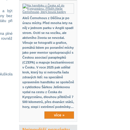
t a být
ány bez
Aleš Černohous z Děčína je po
átu při
úrazu míchy. Před mnoha lety na
něj v jednom parku v Anglii spadl
strom. Ocitl se na vozíku, ale
 na plné
aktivního života se nevzdal.
é rovněž
Věnuje se fotografii a grafice,
pomáhá lidem po poranění míchy
jako peer mentor spolupracující s
Českou asociací paraplegiků
(CZEPA) a mapuje bezbariérovost
v Česku. V roce 2025 pak udělal
krok, který by si netroufla řada
oluškola
zdravých lidí: na speciálně
upraveném handbiku se společně
s cyklistkou Šárkou Jelínkovou
vydal na cestu z Česka do
Kyrgyzstánu, dlouhou přibližně 7
500 kilometrů, přes dvanáct států,
hory, stepi i extrémní podmínky…
více »
Nejnovější pozvánky