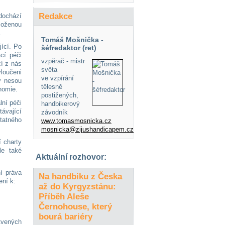
Redakce
dochází
aloženou
.
Tomáš Mošnička -
jící. Po
šéfredaktor (ret)
cí péči
vzpěrač - mistr
zí z nás
světa
yloučeni
ve vzpírání
y nesou
tělesně
nomie.
postižených,
lní péči
handbikerový
ávající
závodník
statného
www.tomasmosnicka.cz
mosnicka@zijushandicapem.cz
í charty
le také
Aktuální rozhovor:
í práva
Na handbiku z Česka
ení k:
až do Kyrgyzstánu:
Příběh Aleše
Černohouse, který
bourá bariéry
tvených