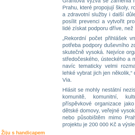
Grantová výzva se zaměřila n
Společné zájmy
Prahu, které propojují školy, 
a volný čas
a zdravotní služby i další důl
posílit prevenci a vytvořit p
Kultura a akce
lidé získat podporu dříve, než 
„Rekordní počet přihlášek v
potřeba podpory duševního zdr
Rozhovory
a příběhy
skutečně vysoká. Nejvíce orga
osobností
středočeského, ústeckého a m
navíc tematicky velmi rozm
Sport
lehké vybrat jich jen několik,
zdravotně
postižených
Via.
Hlásit se mohly nestátní nez
Žiju s humorem
komunitě, komunitní, kul
příspěvkové organizace jako 
dětské domovy, veřejné vysok
nebo působištěm mimo Prah
projektu je 200 000 Kč a výsl
Žiju s handicapem