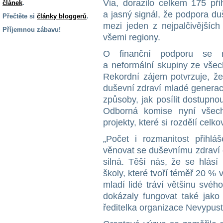
Via, dorazilo celkem 175 při
článek
.
a jasný signál, že podpora duš
Přečtěte si
články bloggerů
.
mezi jeden z nejpalčivějších
Příjemnou zábavu!
všemi regiony.
S handicapem
O finanční podporu se m
na cestách
a neformální skupiny ze všec
Rekordní zájem potvrzuje, že
Zdraví
duševní zdraví mladé generac
a pomůcky
způsoby, jak posílit dostupn
Odborná komise nyní všech
Vzdělání, práce
projekty, které si rozdělí celk
a příspěvky
„Počet i rozmanitost přihlá
věnovat se duševnímu zdraví d
Náhradní
silná. Těší nás, že se hlásí
plnění
školy, které tvoří téměř 20 % 
mladí lidé tráví většinu svéh
Rodina a děti
dokázaly fungovat také jako 
ředitelka organizace Nevypusť