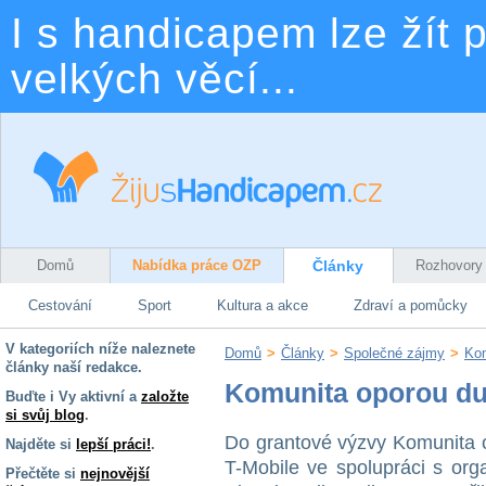
I s handicapem lze žít p
velkých věcí...
Domů
Nabídka práce OZP
Články
Rozhovory
Cestování
Sport
Kultura a akce
Zdraví a pomůcky
V kategoriích níže naleznete
Domů
>
Články
>
Společné zájmy
>
Kom
články naší redakce.
Komunita oporou du
Buďte i Vy aktivní a
založte
si svůj blog
.
Do grantové výzvy Komunita 
Najděte si
lepší práci!
.
T-Mobile ve spolupráci s or
Přečtěte si
nejnovější