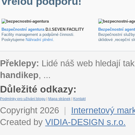
vřelou podporu!
Bezpečnostní agentura
D.I.SEVEN FACILITY
B
ezpečnostní agen
Facility management a podpůrné činnosti.
Bezpečnostní služb
Poskytujeme
Náhradní plnění
.
úklidové ,recepční s
Překlepy:
Lidé náš web hledají tak
handikep
, ...
Důležité odkazy:
Podmínky pro užívání blogu
|
Mapa stránek
|
Kontakt
Copyright 2026
|
Internetový mar
Created by
VIDIA-DESIGN s.r.o.