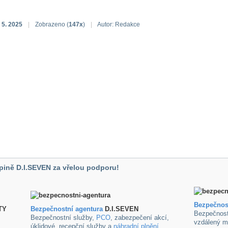
 5. 2025
|
Zobrazeno (
147x
)
|
Autor: Redakce
pině D.I.SEVEN za vřelou podporu!
Bezpečnos
TY
B
ezpečnostní agentura
D.I.SEVEN
Bezpečnost
Bezpečnostní služby,
PCO
, zabezpečení akcí,
vzdálený m
úklidové ,recepční služby a
náhradní plnění
.