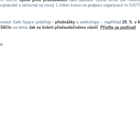
vojnásobil a dorovnal na rovný 1 milion korun na podporu organizace In IUST
innosti Safe Space probíhají i
přednášky
a workshopy – například
29. 5. v 
 Děčín
na téma
Jak se bránit předsudečnému násilí
.
Přijďte se podívat!