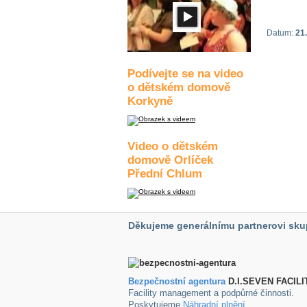
Datum:
21.
Podívejte se na video
o dětském domově
Korkyně
Video o dětském
domově Orlíček
Přední Chlum
Děkujeme generálnímu partnerovi sku
Bezpečnostní agentura
D.I.SEVEN FACILI
Facility management a podpůrné činnosti.
Poskytujeme
Náhradní plnění
.