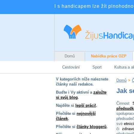
I s handicapem lze žít plnohodnotn
Domů
Nabídka práce OZP
Cestování
Sport
Kultura a a
V kategoriích níže naleznete
Domů
>
Č
články naší redakce.
Jak s
Buďte i Vy aktivní a
založte
si svůj blog
.
Činnost
Najděte si
lepší práci!
.
předsudk
Přečtěte si
nejnovější
spoluprac
článek
.
předsude
své
etnic
Přečtěte si
články bloggerů
.
či
zdrav
předvánoč