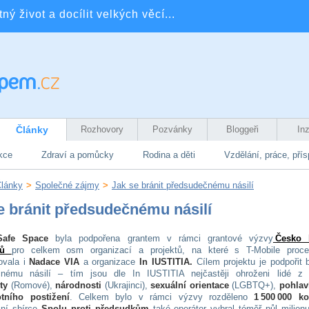
ý život a docílit velkých věcí...
Články
Rozhovory
Pozvánky
Bloggeři
In
kce
Zdraví a pomůcky
Rodina a děti
Vzdělání, práce, pří
lánky
>
Společné zájmy
>
Jak se bránit předsudečnému násilí
e bránit předsudečnému násilí
Safe Space
byla podpořena grantem v rámci grantové výzvy
Česko 
ů
pro celkem osm organizací a projektů, na které s T-Mobile proc
ovala i
Nadace VIA
a organizace
In IUSTITIA.
Cílem projektu je podpořit b
čnému násilí – tím jsou dle In IUSTITIA nejčastěji ohroženi lidé z
ity
(Romové),
národnosti
(Ukrajinci),
sexuální orientace
(LGBTQ+),
pohlav
otního postižení
. Celkem bylo v rámci výzvy rozděleno
1
500
000 ko
ní sbírce
Spolu proti předsudkům
také operátor vybral téměř půl milion