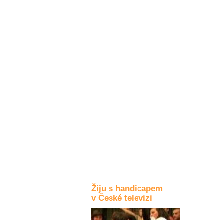
Kultura a akce
Rozhovory
a příběhy
osobností
Sport
zdravotně
postižených
Žiju s humorem
Žiju s handicapem
v České televizi