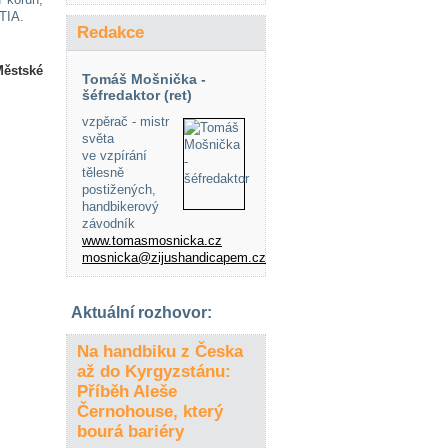
ITIA.
Redakce
Městské
Tomáš Mošnička -
šéfredaktor (ret)
vzpěrač - mistr
světa
ve vzpírání
tělesně
postižených,
handbikerový
závodník
www.tomasmosnicka.cz
mosnicka@zijushandicapem.cz
Aktuální rozhovor:
Na handbiku z Česka
až do Kyrgyzstánu:
Příběh Aleše
Černohouse, který
bourá bariéry