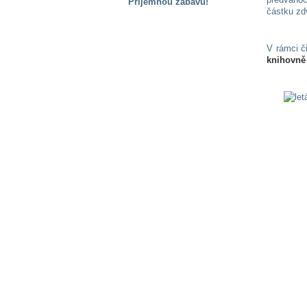
Příjemnou zábavu!
částku zd
S handicapem
na cestách
V rámci č
knihovně
Zdraví
a pomůcky
Vzdělání, práce
a příspěvky
Náhradní
plnění
Rodina a děti
Společné zájmy
a volný čas