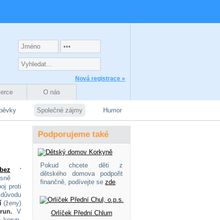
Nová registrace »
zerce
O nás
spěvky
Společné zájmy
Humor
Podporujeme také
Pokud chcete děti z
bez
dětského domova podpořit
esně
finančně, podívejte se
zde
.
oj proti
 důvodu
í
(ženy)
run.
V
Orlíček Přední Chlum
u korun,