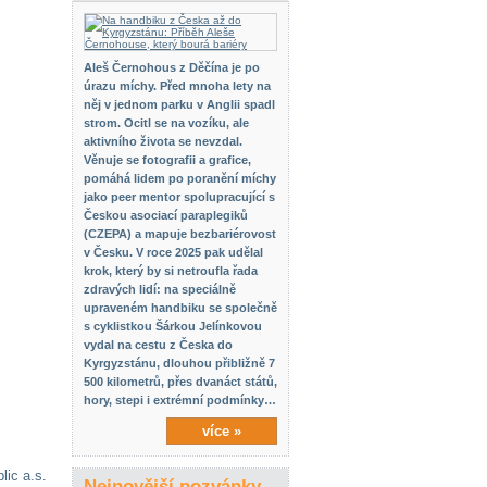
Aleš Černohous z Děčína je po
úrazu míchy. Před mnoha lety na
něj v jednom parku v Anglii spadl
strom. Ocitl se na vozíku, ale
aktivního života se nevzdal.
Věnuje se fotografii a grafice,
pomáhá lidem po poranění míchy
jako peer mentor spolupracující s
Českou asociací paraplegiků
(CZEPA) a mapuje bezbariérovost
v Česku. V roce 2025 pak udělal
krok, který by si netroufla řada
zdravých lidí: na speciálně
upraveném handbiku se společně
s cyklistkou Šárkou Jelínkovou
vydal na cestu z Česka do
Kyrgyzstánu, dlouhou přibližně 7
500 kilometrů, přes dvanáct států,
hory, stepi i extrémní podmínky…
více »
lic a.s.
Nejnovější pozvánky