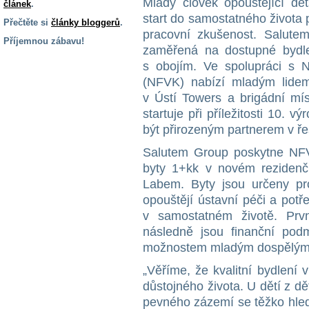
Mladý člověk opouštějící d
článek
.
start do samostatného života
Přečtěte si
články bloggerů
.
pracovní zkušenost. Salutem 
Příjemnou zábavu!
zaměřená na dostupné bydle
S handicapem
s obojím. Ve spolupráci s
na cestách
(NFVK) nabízí mladým lidem
v Ústí Towers a brigádní mís
startuje při příležitosti 10. 
Zdraví
a pomůcky
být přirozeným partnerem v ře
Salutem Group poskytne NFV
Vzdělání, práce
byty 1+kk v novém rezidenč
a příspěvky
Labem. Byty jsou určeny pro 
opouštějí ústavní péči a pot
Náhradní
v samostatném životě. Prv
plnění
následně jsou finanční pod
možnostem mladým dospělým
Rodina a děti
„Věříme, že kvalitní bydlení 
důstojného života. U dětí z d
pevného zázemí se těžko hled