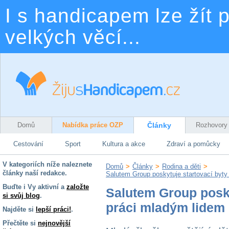
I s handicapem lze žít p
velkých věcí...
Domů
Nabídka práce OZP
Články
Rozhovory
Cestování
Sport
Kultura a akce
Zdraví a pomůcky
V kategoriích níže naleznete
Domů
>
Články
>
Rodina a děti
>
články naší redakce.
Salutem Group poskytuje startovací byt
Buďte i Vy aktivní a
založte
Salutem Group posky
si svůj blog
.
práci mladým lidem
Najděte si
lepší práci!
.
Přečtěte si
nejnovější