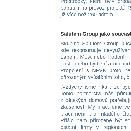
Prostředky, které byly před
poputují na provoz projektů 
již více než 260 dětem.
Salutem Group jako součást
Skupina Salutem Group půso
kde rekonstruuje nevyužívan
Labem, Most nebo Hodonín js
dostupného bydlení a odchod
Propojení s NFVK proto ne
přirozeným vyústěním toho, č
„Vždycky jsme říkali, že byd
Tohle partnerství nás přinut
z dětských domovů potřebují
zkušenost. My pracujeme ve 
práci není pro mladého čl
Přišlo nám přirozené být so
ostatní firmy v regionec