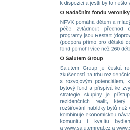
k dispozici a jestli by to neš
O Nadačním fondu Veronik
NFVK pomáhá dětem a mladým
péče zvládnout přechod d
programy jsou Restart (doprov
(podpora přímo pro dětské d
fond pomohl více než 260 dět
O Salutem Group
Salutem Group je česká real
zkušeností na trhu rezidenční
s rozvojovým potenciálem, kd
bytový fond a přispívá ke zv
strategie skupiny je přístu
rezidenčních realit, který
rozšiřování nabídky bytů než
kombinuje ekonomickou návrat
komunitu i kvalitu bydle
a www.salutemreal.cz a www.