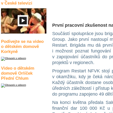
v České televizi
První pracovní zkušenost n
Součástí spolupráce jsou bri
Group. Jako první nastoupí 
Podívejte se na video
Restart. Brigáda mu dá první
o dětském domově
i možnost poznat fungování 
Korkyně
v zapojování účastníků do p
projektů v regionech.
Video o dětském
Program Restart NFVK stojí 
domově Orlíček
v okamžiku, kdy je čeká nár
Přední Chlum
Každý účastník dostane osobn
úředních záležitostí i přístup
do programu zapojeno 49 dět
Na konci května předala Sa
finanční dar 100 000 Kč u př