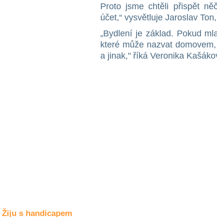
Společné zájmy
Proto jsme chtěli přispět ně
a volný čas
účet,“ vysvětluje Jaroslav To
„Bydlení je základ. Pokud m
Kultura a akce
které může nazvat domovem, 
a jinak," říká Veronika Kašák
Rozhovory
a příběhy
osobností
Sport
zdravotně
postižených
Žiju s humorem
Žiju s handicapem