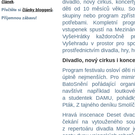
divadlo, nový cirkus, koncert
článek
.
děti od 10 měsíců věku. Sou
Přečtěte si
články bloggerů
.
skupiny nebo program zpříst
Příjemnou zábavu!
potřebami. Kompletní prog
S handicapem
vstupenek spustí na Mezináro
na cestách
VyšeHrátky každoročně pr
Vyšehradu v prostor pro spo
Zdraví
prostřednictvím divadla, hry, h
a pomůcky
Divadlo, nový cirkus i konce
Program festivalu osloví děti 
Vzdělání, práce
a příspěvky
úplně nejmenších. Pro mimi
BatoSnění pořádající org
navštívit například loutk
Náhradní
a studentek DAMU, pohádk
plnění
Pták, Z tajného deníku Smolí
Hravá inscenace Deset dvace
Rodina a děti
čekání na vytouženého sou
z repertoáru divadla Minor 