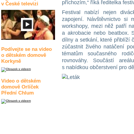
příchozím,“ říká ředitelka fes
v České televizi
Festival nabízí nejen divác
zapojení. Návštěvnictvo si 
workshopy, mezi něž patří na
a akrobacie nebo beatbox. S
dílny a setkání, které přiblí
zúčastnit živého natáčení po
Podívejte se na video
tématům současného rodičo
o dětském domově
rovnováhy. Součástí areá
Korkyně
s nabídkou občerstvení pro dět
Video o dětském
domově Orlíček
Přední Chlum