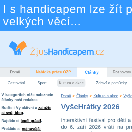
I s handicapem lze žít p
velkých věcí...
Domů
Nabídka práce OZP
Články
Rozhovory
Cestování
Sport
Kultura a akce
Zdraví a pomůcky
V kategoriích níže naleznete
Domů
>
Články
>
Kultura a akce
>
Vyše
články naší redakce.
VyšeHrátky 2026
Buďte i Vy aktivní a
založte
si svůj blog
.
Interaktivní festival pro děti
Najděte si
lepší práci!
.
do 6. září 2026 vrátí na p
Přečtěte si
nejnovější