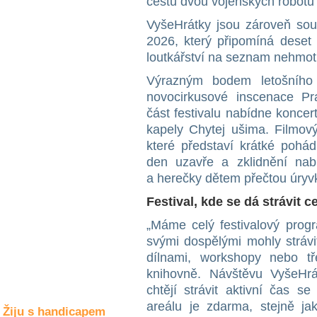
cestu dvou vojenských robotů
Společné zájmy
a volný čas
VyšeHrátky jsou zároveň souč
2026, který připomíná deset
loutkářství na seznam nehmo
Kultura a akce
Výrazným bodem letošního
novocirkusové inscenace P
Rozhovory
část festivalu nabídne konce
a příběhy
kapely Chytej ušima. Filmo
osobností
které představí krátké pohád
Sport
den uzavře a zklidnění nabí
zdravotně
a herečky dětem přečtou úryvk
postižených
Festival, kde se dá strávit c
Žiju s humorem
„Máme celý festivalový progr
svými dospělými mohly strávi
dílnami, workshopy nebo t
knihovně. Návštěvu VyšeHrá
chtějí strávit aktivní čas s
areálu je zdarma, stejně j
Žiju s handicapem