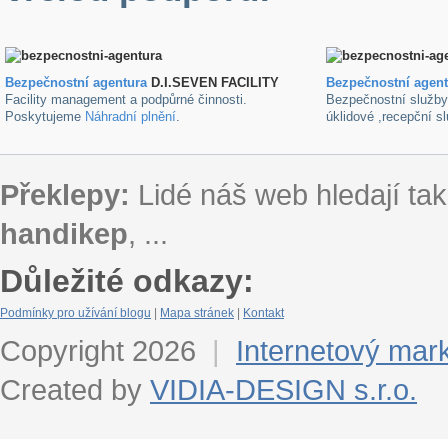
Bezpečnostní agentura
D.I.SEVEN FACILITY
B
ezpečnostní agen
Facility management a podpůrné činnosti.
Bezpečnostní služb
Poskytujeme
Náhradní plnění
.
úklidové ,recepční s
Překlepy:
Lidé náš web hledají tak
handikep
, ...
Důležité odkazy:
Podmínky pro užívání blogu
|
Mapa stránek
|
Kontakt
Copyright 2026
|
Internetový mar
Created by
VIDIA-DESIGN s.r.o.