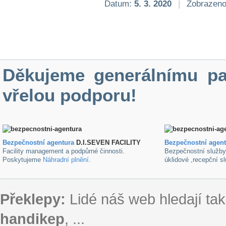
Datum:
5. 3. 2020
|
Zobrazeno
Děkujeme generálnímu pa
vřelou podporu!
Bezpečnostní agentura
D.I.SEVEN FACILITY
B
ezpečnostní agen
Facility management a podpůrné činnosti.
Bezpečnostní služb
Poskytujeme
Náhradní plnění
.
úklidové ,recepční s
Překlepy:
Lidé náš web hledají tak
handikep
, ...