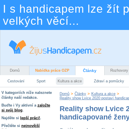
I s handicapem lze žít p
velkých věcí...
Domů
Nabídka práce OZP
Články
Rozhovory
Cestování
Sport
Kultura a akce
Zdraví a pomůcky
V kategoriích níže naleznete
Domů
>
Články
>
Kultura a akce
>
články naší redakce.
Reality show Lvice 2020 postaví handica
Buďte i Vy aktivní a
založte
Reality show Lvice 
si svůj blog
.
handicapované ženy 
Najděte si
lepší práci!
.
Přečtěte si
nejnovější