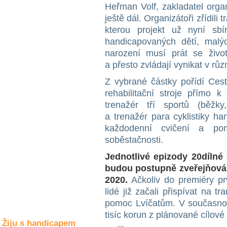
Společné zájmy
Heřman Volf, zakladatel orga
a volný čas
ještě dál. Organizátoři zřídili
kterou projekt už nyní sbí
handicapovaných dětí, malýc
Kultura a akce
narození musí prát se život
a přesto zvládají vynikat v rů
Rozhovory
Z vybrané částky pořídí Ces
a příběhy
rehabilitační stroje přímo 
osobností
trenažér tří sportů (běžk
Sport
a trenažér para cyklistiky h
zdravotně
každodenní cvičení a po
postižených
soběstačnosti.
Žiju s humorem
Jednotlivé epizody 20dílné 
budou postupně zveřejňován
2020.
Ačkoliv do premiéry pr
lidé již začali přispívat na t
pomoc Lvíčatům. V současnost
tisíc korun z plánované cílov
Žiju s handicapem