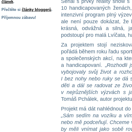
Seriál s prvky reality show 
článek
.
10 handicapovaných ženách,
Přečtěte si
články bloggerů
.
intenzivní program plný výzev
Příjemnou zábavu!
ale není pouze dokázat, že
S handicapem
krásná, odvážná a silná, 
na cestách
podstoupí pro malá Lvíčata, h
Za projektem stojí nezisko
Zdraví
pořádá během roku řadu spor
a pomůcky
a společenských akcí, na kte
a handicapovaní. „
Rozhodli j
Vzdělání, práce
vybojovaly svůj život a rozho
a příspěvky
I bez nohy nebo ruky se dá s
děti a dál se radovat ze živ
Náhradní
v nejrůznějších výzvách s
plnění
Tomáš Pchálek, autor projektu
Projekt má dát nahlédnout do
Rodina a děti
„Sám sedím na vozíku a vím,
nebo mě podceňují. Chceme ve
by měli vnímat jako sobě rov