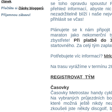
článek
.
se toho opravdu spoustu! P
Přečtěte si
články bloggerů
.
přehled informací, abyste ni
nezadržitelně blíží i naše nej
Příjemnou zábavu!
přihlásit se včas!
S handicapem
na cestách
Plánujete se k nám připojit
maraton jako nekomerční tý
zbystřete!
Při platbě do 
Zdraví
a pomůcky
startovného. Za celý tým zapla
Potřebujete víc informací?
Mrk
Vzdělání, práce
a příspěvky
Na trasu vyrážíme v termínu 28
REGISTROVAT TÝM
Náhradní
plnění
Časovky
Časovky Metrostav handy cykl
Rodina a děti
Na vybraných průjezdních bod
které možná ještě nikdy ne
zkoušeli jste někdy discgolf,