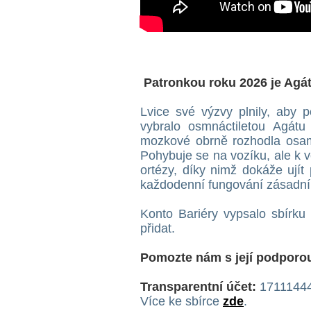
Patronkou roku 2026 je Agá
Lvice své výzvy plnily, aby 
vybralo osmnáctiletou Agát
mozkové obrně rozhodla osam
Pohybuje se na vozíku, ale k v
ortézy, díky nimž dokáže ujít
každodenní fungování zásadní, 
Konto Bariéry vypsalo sbírku
přidat.
Pomozte nám s její podporou
Transparentní účet:
17111444
Více ke sbírce
zde
.