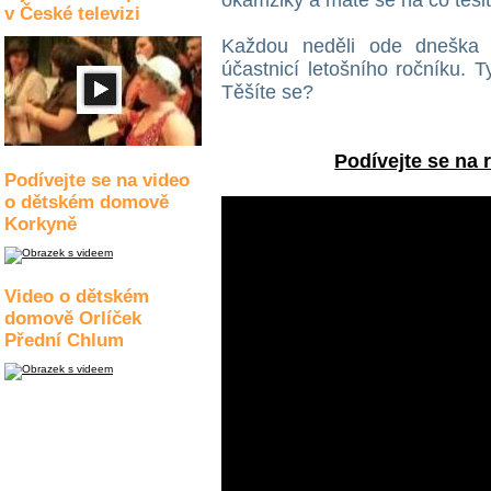
okamžiky a máte se na co těšit
v České televizi
Každou neděli ode dneška 
účastnicí letošního ročníku. 
Těšíte se?
Podívejte se na 
Podívejte se na video
o dětském domově
Korkyně
Video o dětském
domově Orlíček
Přední Chlum