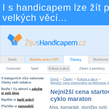
I s handicapem lze žít p
velkých věcí...
Domů
Nabídka práce OZP
Články
Rozhovory
Cestování
Sport
Kultura a akce
Zdraví a pomůcky
V kategoriích níže naleznete
Domů
>
Články
>
Kultura a akce
>
články naší redakce.
Nejnižší cena startovného na Metrostav 
Buďte i Vy aktivní a
založte
Nejnižší cena start
si svůj blog
.
cyklo maraton
Najděte si
lepší práci!
.
Přečtěte si
nejnovější
Ahoj, kamarádi, sluníčko svítí