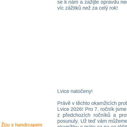
se k nám a zažijte opravdu ne
Společné zájmy
a volný čas
víc zážitků než za celý rok!
Kultura a akce
Rozhovory
a příběhy
osobností
Sport
zdravotně
postižených
Žiju s humorem
Lvice natočeny!
Právě v těchto okamžicích pro
Lvice 2026! Pro 7. ročník jsme
z předchozích ročníků a pro
posunuly. Už teď vám můžeme p
Žiju s handicapem