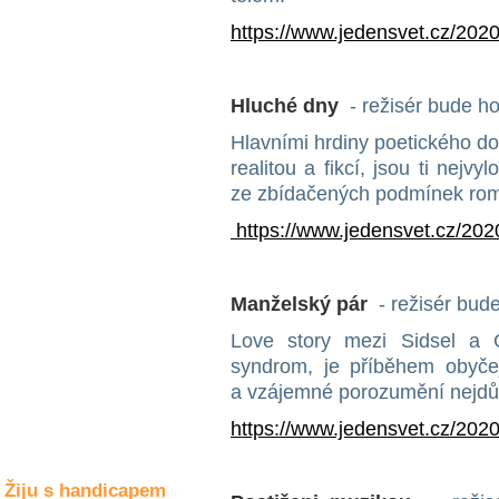
Společné zájmy
a volný čas
https://www.jedensvet.cz/2020
Kultura a akce
Hluché dny
- režisér bude ho
Hlavními hrdiny poetického d
realitou a fikcí, jsou ti nejvy
Rozhovory
a příběhy
ze zbídačených podmínek rom
osobností
https://www.jedensvet.cz/202
Sport
zdravotně
postižených
Manželský pár
- režisér bude
Žiju s humorem
Love story mezi Sidsel a 
syndrom, je příběhem obyče
a vzájemné porozumění nejdůl
https://www.jedensvet.cz/202
Žiju s handicapem