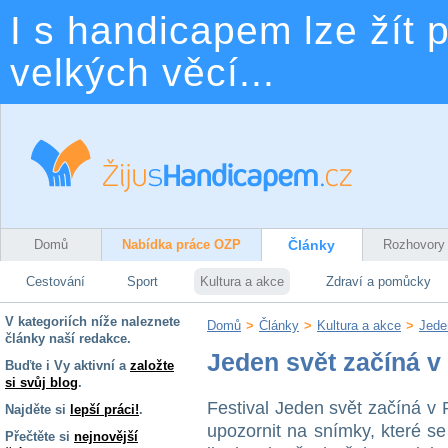
I s handicapem lze žít p
velkých věcí...
Domů
Nabídka práce OZP
Články
Rozhovory
Cestování
Sport
Kultura a akce
Zdraví a pomůcky
V kategoriích níže naleznete
Domů
>
Články
>
Kultura a akce
>
Jede
články naší redakce.
Jeden svět začíná v
Buďte i Vy aktivní a
založte
si svůj blog
.
Festival Jeden svět začíná v 
Najděte si
lepší práci!
.
upozornit na snímky, které se
Přečtěte si
nejnovější