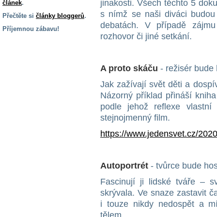
jinakosti. Všech těchto 5 doku
článek
.
s nímž se naši diváci budou
Přečtěte si
články bloggerů
.
debatách. V případě zájm
Příjemnou zábavu!
rozhovor či jiné setkání.
S handicapem
na cestách
A proto skáču
- režisér bude
Zdraví
Jak zažívají svět děti a dospí
a pomůcky
Názorný příklad přináší knih
podle jehož reflexe vlastn
Vzdělání, práce
stejnojmenný film.
a příspěvky
https://www.jedensvet.cz/2020
Náhradní
plnění
Autoportrét
- tvůrce bude hos
Fascinují ji lidské tváře – 
Rodina a děti
skrývala. Ve snaze zastavit č
i touze nikdy nedospět a mí
tělem.