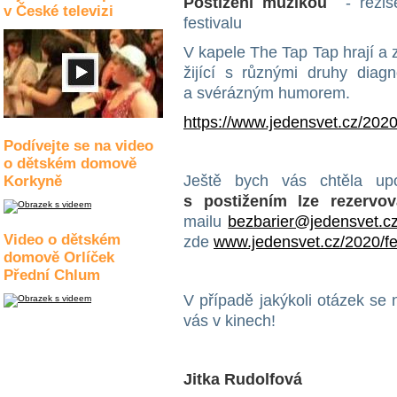
Postiženi muzikou
- režisé
v České televizi
festivalu
V kapele The Tap Tap hrají a z
žijící s různými druhy diag
a svérázným humorem.
https://www.jedensvet.cz/2020
Podívejte se na video
o dětském domově
Ještě bych vás chtěla up
Korkyně
s postižením lze rezervov
mailu
bezbarier@jedensvet.c
Video o dětském
zde
www.jedensvet.cz/2020/fe
domově Orlíček
Přední Chlum
V případě jakýkoli otázek se
vás v kinech!
Jitka Rudolfová