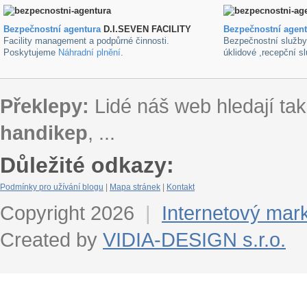
Bezpečnostní agentura
D.I.SEVEN FACILITY
B
ezpečnostní agen
Facility management a podpůrné činnosti.
Bezpečnostní služb
Poskytujeme
Náhradní plnění
.
úklidové ,recepční s
Překlepy:
Lidé náš web hledají tak
handikep
, ...
Důležité odkazy:
Podmínky pro užívání blogu
|
Mapa stránek
|
Kontakt
Copyright 2026
|
Internetový mar
Created by
VIDIA-DESIGN s.r.o.