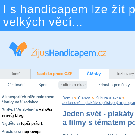
I s handicapem lze žít p
velkých věcí...
Domů
Nabídka práce OZP
Články
Rozhovory
Cestování
Sport
Kultura a akce
Zdraví a pomůcky
V kategoriích níže naleznete
Domů
>
Články
>
Kultura a akce
>
články naší redakce.
Jeden svět - plakáty s přístupným progr
Buďte i Vy aktivní a
založte
Jeden svět - plakát
si svůj blog
.
a filmy s tématem po
Najděte si
lepší práci!
.
Přečtěte si
nejnovější