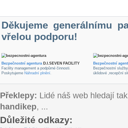
Děkujeme generálnímu pa
vřelou podporu!
Bezpečnostní agentura
D.I.SEVEN FACILITY
B
ezpečnostní agen
Facility management a podpůrné činnosti.
Bezpečnostní služb
Poskytujeme
Náhradní plnění
.
úklidové ,recepční s
Překlepy:
Lidé náš web hledají tak
handikep
, ...
Důležité odkazy: