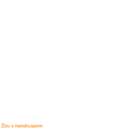
Společné zájmy
a volný čas
Kultura a akce
Rozhovory
a příběhy
osobností
Sport
zdravotně
postižených
Žiju s humorem
Žiju s handicapem