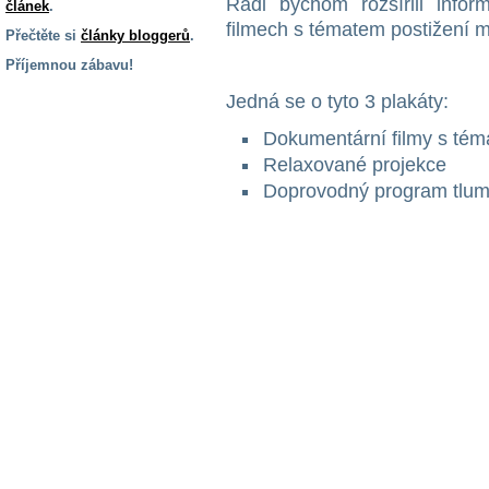
Rádi bychom rozšířili info
článek
.
filmech s tématem postižení m
Přečtěte si
články bloggerů
.
Příjemnou zábavu!
S handicapem
Jedná se o tyto 3 plakáty:
na cestách
Dokumentární filmy s téma
Relaxované projekce
Zdraví
Doprovodný program tlum
a pomůcky
Vzdělání, práce
a příspěvky
Náhradní
plnění
Rodina a děti