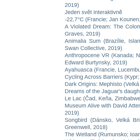
2019)
Jeden svět interaktivně
-22,7°C (Francie; Jan Kounen
A Violated Dream: The Colom
Graves, 2019)
Animalia Sum (Brazílie, Is
Swan Collective, 2019)
Anthropocene VR (Kanada; Nic
Edward Burtynsky, 2019)
Ayahuasca (Francie, Lucembu
Cycling Across Barriers (Kypr;
Dark Origins: Mephisto (Velk
Dreams of the Jaguar's daugh
Le Lac (Čad, Keňa, Zimbabwe
Museum Alive with David Atten
2019)
Songbird (Dánsko, Velká Bri
Greenwell, 2018)
The Wetland (Rumunsko; Ioan