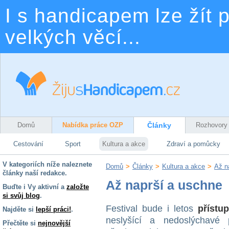
I s handicapem lze žít p
velkých věcí...
Domů
Nabídka práce OZP
Články
Rozhovory
Cestování
Sport
Kultura a akce
Zdraví a pomůcky
V kategoriích níže naleznete
Domů
>
Články
>
Kultura a akce
>
Až n
články naší redakce.
Až naprší a uschne
Buďte i Vy aktivní a
založte
si svůj blog
.
Festival bude i letos
přístu
Najděte si
lepší práci!
.
neslyšící a nedoslýchavé 
Přečtěte si
nejnovější