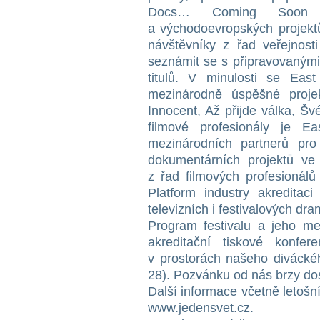
Docs… Coming Soon a
a východoevropských projektů
návštěvníky z řad veřejnost
seznámit se s připravovanými 
titulů. V minulosti se East
mezinárodně úspěšné proje
Innocent, Až přijde válka, Švé
filmové profesionály je E
mezinárodních partnerů pro 
dokumentárních projektů ve
z řad filmových profesionál
Platform industry akreditac
televizních i festivalových dra
Program festivalu a jeho m
akreditační tiskové konf
v prostorách našeho divácké
28). Pozvánku od nás brzy do
Další informace včetně letošn
www.jedensvet.cz.