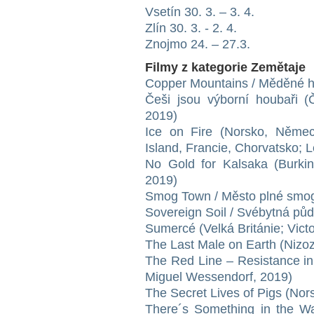
Vsetín 30. 3. – 3. 4.
Zlín 30. 3. - 2. 4.
Znojmo 24. – 27.3.
Filmy z kategorie Zemětaje
Copper Mountains / Měděné ho
Češi jsou výborní houbaři (
2019)
Ice on Fire (Norsko, Němec
Island, Francie, Chorvatsko; 
No Gold for Kalsaka (Burki
2019)
Smog Town / Město plné smog
Sovereign Soil / Svébytná půd
Sumercé (Velká Británie; Vict
The Last Male on Earth (Nizo
The Red Line – Resistance i
Miguel Wessendorf, 2019)
The Secret Lives of Pigs (No
There´s Something in the Wa