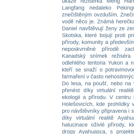
ukáže režisérka Meng Han
Langfang nedaleko Peking
znečištěným ovzduším. Znečiš
vodě něco je. Známá herečka 
Daniel navštěvují ženy ze ze
Skotska, které bojují proti 
přírody, komunity a předevší
neposkvrněné přírodě za
Kanadský snímek režiséra
odlehlého teritoria Yukon a
kteří se snaží o potravinovo
farmaření v často nehostinný
Do lesa, na poušť, nebo na 
přenést díky virtuální reali
ekologii a přírodu. V cent
Holešovicích, kde prohlídky v
pro návštěvníky připravena i s
díky virtuální realitě Aya
halucinace oživlé přírody, k
drogy Ayahuasca, s projek