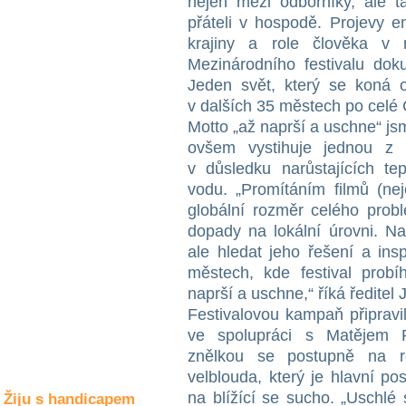
nejen mezi odborníky, ale ta
Společné zájmy
přáteli v hospodě. Projevy e
a volný čas
krajiny a role člověka v 
Mezinárodního festivalu dok
Kultura a akce
Jeden svět, který se koná 
v dalších 35 městech po celé 
Motto „až naprší a uschne“ jsm
Rozhovory
ovšem vystihuje jednou z 
a příběhy
v důsledku narůstajících te
osobností
vodu. „Promítáním filmů (nej
Sport
globální rozměr celého prob
zdravotně
dopady na lokální úrovni. N
postižených
ale hledat jeho řešení a ins
městech, kde festival prob
Žiju s humorem
naprší a uschne,“ říká ředite
Festivalovou kampaň připravi
ve spolupráci s Matějem Rů
znělkou se postupně na r
velblouda, který je hlavní po
na blížící se sucho. „Uschlé
Žiju s handicapem