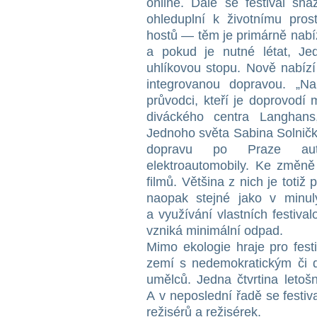
online. Dále se festival sna
ohleduplní k životnímu prost
hostů — těm je primárně nab
a pokud je nutné létat, Je
uhlíkovou stopu. Nově nabízí
integrovanou dopravou. „Na
průvodci, kteří je doprovodí
diváckého centra Langhans,
Jednoho světa Sabina Solničk
dopravu po Praze aute
elektroautomobily. Ke změně 
filmů. Většina z nich je totiž
naopak stejné jako v minulý
a využívání vlastních festiva
vzniká minimální odpad.
Mimo ekologie hraje pro festi
zemí s nedemokratickým či d
umělců. Jedna čtvrtina letošn
A v neposlední řadě se festi
režisérů a režisérek.