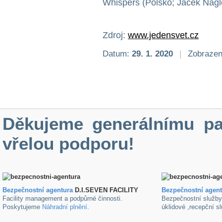
Whispers (Polsko; Jacek Nagl
Zdroj:
www.jedensvet.cz
Datum:
29. 1. 2020
|
Zobrazen
Děkujeme generálnímu pa
vřelou podporu!
Bezpečnostní agentura
D.I.SEVEN FACILITY
B
ezpečnostní agen
Facility management a podpůrné činnosti.
Bezpečnostní služb
Poskytujeme
Náhradní plnění
.
úklidové ,recepční s