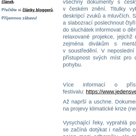
všechny dokumenty s český
článek
.
v českém znění. Titulky vy
Přečtěte si
články bloggerů
.
deskripcí zvuků a mluvčích. S
Příjemnou zábavu!
a slabozrací poslechnout čtyř
S handicapem
do sluchátek informovat o dění
na cestách
relaxované projekce, jejich
zejména divákům s mentá
Zdraví
v soustředění. V neposlední
a pomůcky
přístupnost svých míst pro
pohybu.
Vzdělání, práce
a příspěvky
Více informací o přís
festivalu:
https://www.jedensve
Náhradní
plnění
Až naprší a uschne. Dokument
na projevy klimatické krize (ne
Rodina a děti
Vysychající řeky, vyprahlá p
se začíná dotýkat i našeho o