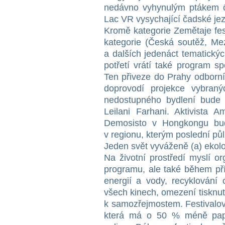
nedávno vyhynulým ptákem ōʻ
Lac VR vysychající čadské jez
Kromě kategorie Zemětaje fest
kategorie (Česká soutěž, Me
a dalších jedenáct tematický
potřetí vrátí také program s
Ten přiveze do Prahy odborní
doprovodí projekce vybran
nedostupného bydlení bude 
Leilani Farhani. Aktivista 
Demosisto v Hongkongu bude 
v regionu, kterým poslední půl
Jeden svět vyváženě (a) ekol
Na životní prostředí myslí o
programu, ale také během pří
energií a vody, recyklování 
všech kinech, omezení tisknut
k samozřejmostem. Festivalov
která má o 50 % méně papí