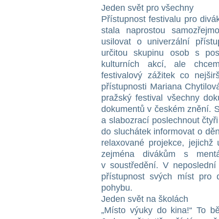
Jeden svět pro všechny
Přístupnost festivalu pro divá
stala naprostou samozřejmo
usilovat o univerzální pří
určitou skupinu osob s pos
kulturních akcí, ale chce
festivalový zážitek co nejši
přístupnosti Mariana Chytilo
pražský festival všechny dok
dokumentů v českém znění. St
a slabozrací poslechnout čtyř
do sluchátek informovat o dění
relaxované projekce, jejich
zejména divákům s mentá
v soustředění. V neposlední
přístupnost svých míst pro
pohybu.
Jeden svět na školách
„Místo výuky do kina!“ To bě