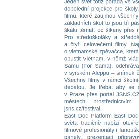
Jeden svět totiž pořádá ve v
dopolední projekce pro školy
filmů, které zaujmou všechny
základních škol to jsou tři pá
škálu témat, od šikany přes r
Pro středoškoláky a středoš
a čtyři celovečerní filmy. N
o vietnamské zpěvačce, která
opustit Vietnam, v němž vlá
Samu (For Sama), odehrávají
v syrském Aleppu – snímek č
Všechny filmy v rámci školní
debatou. Je třeba, aby se š
v Praze přes portál JSNS.CZ
městech prostřednictvím
jsns.cz/festival.
East Doc Platform East Doc
světa tradičně nabízí otevř
filmové profesionály i fanou
panely, prezentaci připr