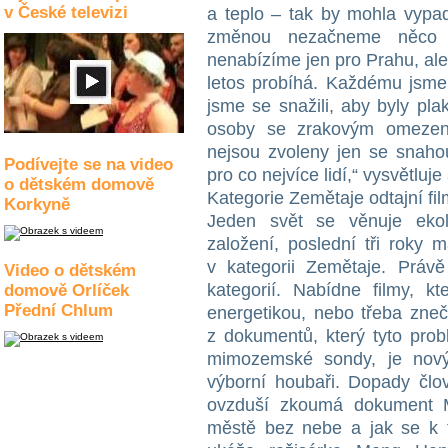
v České televizi
a teplo – tak by mohla vypad
změnou nezačneme něco d
nenabízíme jen pro Prahu, ale 
letos probíhá. Každému jsme t
jsme se snažili, aby byly pla
osoby se zrakovým omezení
nejsou zvoleny jen se snahou
Podívejte se na video
pro co nejvíce lidí,“ vysvětlu
o dětském domově
Kategorie Zemětaje odtajní fi
Korkyně
Jeden svět se věnuje eko
založení, poslední tři roky 
v kategorii Zemětaje. Právě
Video o dětském
kategorií. Nabídne filmy, k
domově Orlíček
Přední Chlum
energetikou, nebo třeba zneč
z dokumentů, který tyto pro
mimozemské sondy, je nový
výborní houbaři. Dopady člov
ovzduší zkoumá dokument M
městě bez nebe a jak se k to