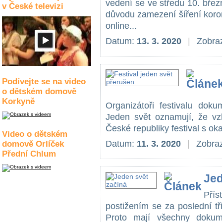
vedení se ve středu 10. březn
v České televizi
důvodu zamezení šíření koron
online...
Datum:
13. 3. 2020
|
Zobraz
Podívejte se na video
o dětském domově
Korkyně
Organizátoři festivalu doku
Jeden svět oznamují, že vz
České republiky festival s oka
Video o dětském
Datum:
11. 3. 2020
|
Zobraz
domově Orlíček
Přední Chlum
Jed
Pří
postižením se za poslední tř
Proto mají všechny dokume