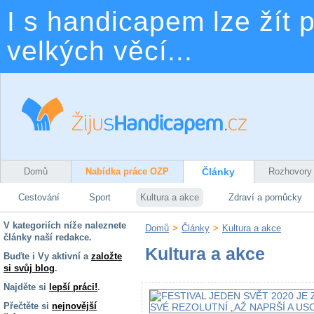
I s handicapem lze žít p
velkých věcí...
Domů
Nabídka práce OZP
Články
Rozhovory
Cestování
Sport
Kultura a akce
Zdraví a pomůcky
V kategoriích níže naleznete
Domů
>
Články
>
Kultura a akce
články naší redakce.
Kultura a akce
Buďte i Vy aktivní a
založte
si svůj blog
.
Najděte si
lepší práci!
.
Přečtěte si
nejnovější