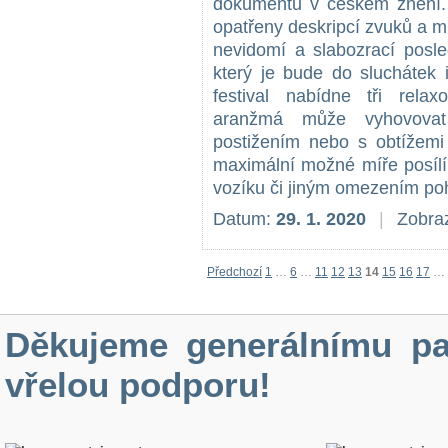
dokumentů v českém znění. 
opatřeny deskripcí zvuků a ml
nevidomí a slabozrací posle
který je bude do sluchátek 
festival nabídne tři relax
aranžmá může vyhovova
postižením nebo s obtížemi
maximální možné míře posílí
vozíku či jiným omezením po
Datum:
29. 1. 2020
|
Zobraz
Předchozí
1
…
6
…
11
12
13
14
15
16
17
…
Děkujeme generálnímu pa
vřelou podporu!