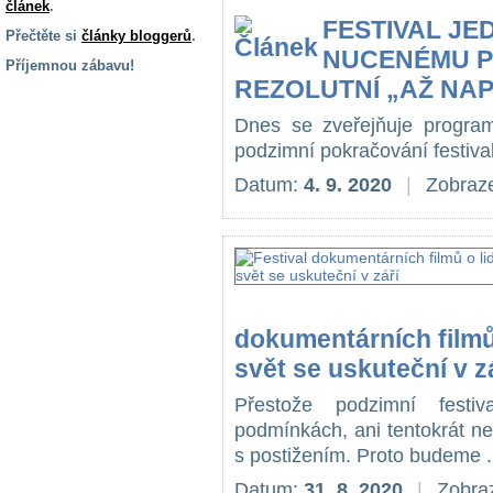
článek
.
FESTIVAL JED
Přečtěte si
články bloggerů
.
NUCENÉMU P
Příjemnou zábavu!
REZOLUTNÍ „AŽ NAP
S handicapem
na cestách
Dnes se zveřejňuje progra
podzimní pokračování festiva
Zdraví
Datum:
4. 9. 2020
|
Zobraze
a pomůcky
Vzdělání, práce
a příspěvky
dokumentárních filmů
Náhradní
plnění
svět se uskuteční v z
Přestože podzimní festiv
Rodina a děti
podmínkách, ani tentokrát 
s postižením. Proto budeme .
Datum:
31. 8. 2020
|
Zobraz