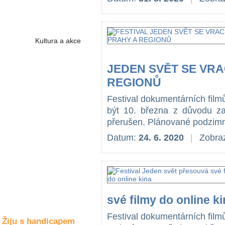
Společné zájmy
a volný čas
Kultura a akce
JEDEN SVĚT SE VRA
Rozhovory
REGIONŮ
a příběhy
osobností
Festival dokumentárních film
být 10. března z důvodu za
Sport
přerušen. Plánované podzimní
zdravotně
postižených
Datum:
24. 6. 2020
|
Zobraz
Žiju s humorem
své filmy do online k
Festival dokumentárních film
Žiju s handicapem