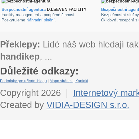
Bezpečnostní agentura
D.I.SEVEN FACILITY
B
ezpečnostní agen
Facility management a podpůrné činnosti.
Bezpečnostní služb
Poskytujeme
Náhradní plnění
.
úklidové ,recepční s
Překlepy:
Lidé náš web hledají tak
handikep
, ...
Důležité odkazy:
Podmínky pro užívání blogu
|
Mapa stránek
|
Kontakt
Copyright 2026
|
Internetový mar
Created by
VIDIA-DESIGN s.r.o.