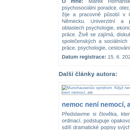
O mně:
Marek Horňanský
psychosociálni poradce, otec, 
žije a pracovně působí v 
Německu. Univerzitní a p
oblastech psychologie, ekon
práce. Živě se zajímá, disku
společenských a sociálních 
práce, psychologie, cestování č
Datum registrace:
15. 6. 20
Další články autora:
nemoc není nemocí, a
Představme si člověka, kte
ordinací, podstupuje opakova
sdílí dramatické popisy svýc