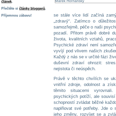
článek
.
Přečtěte si
články bloggerů
.
se stále více lidí začíná za
Příjemnou zábavu!
„zdravý“. Zatímco o důležito
S handicapem
samozřejmě, péče o naši psych
na cestách
pozadí. Přitom právě dobré d
života, kvalitních vztahů, praco
Zdraví
Psychické zdraví není samozře
a pomůcky
vyvíjí pod vlivem našich zkušen
Každý z nás se v určité fázi ži
Vzdělání, práce
duševní zdraví ohrozit: stres
a příspěvky
nejistota či neúspěch.
Právě v těchto chvílích se uk
Náhradní
vnitřní zdroje, odolnost a z
plnění
těmito situacemi vyrovnal
psychických potíží, ale souvisí
Rodina a děti
schopností zvládat běžné každod
naplňovat své potřeby. Jde o s
jeho změny, rozvíjet se a zvl