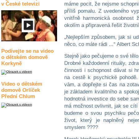
v České televizi
máme pocit, že nejsme schopni 
příliš pomalu. Z uvedeného vy
vnitřně harmonická osobnost 
okolím a připravená řešit životn
„Nejlepším způsobem, jak si ud
něco, co máte rádi ...“ Albert S
Podívejte se na video
Stejně jako pečujeme o své tělo
o dětském domově
Drobné každodenní rituály, zdr
Korkyně
činnosti i schopnost dávat si h
na cestě k psychické pohodě. 
Video o dětském
vám, a dopřejte si čas na zotav
domově Orlíček
je základem kvalitního a spoko
Přední Chlum
hodnotná investice do sebe sa
má možnost ovlivnit, jak se cít
budeme o svou psychiku pečo
život, který je naplněný neje
smyslem ????