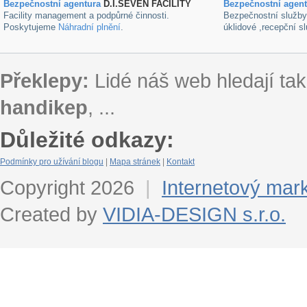
Bezpečnostní agentura
D.I.SEVEN FACILITY
B
ezpečnostní agen
Facility management a podpůrné činnosti.
Bezpečnostní služb
Poskytujeme
Náhradní plnění
.
úklidové ,recepční s
Překlepy:
Lidé náš web hledají tak
handikep
, ...
Důležité odkazy:
Podmínky pro užívání blogu
|
Mapa stránek
|
Kontakt
Copyright 2026
|
Internetový mar
Created by
VIDIA-DESIGN s.r.o.