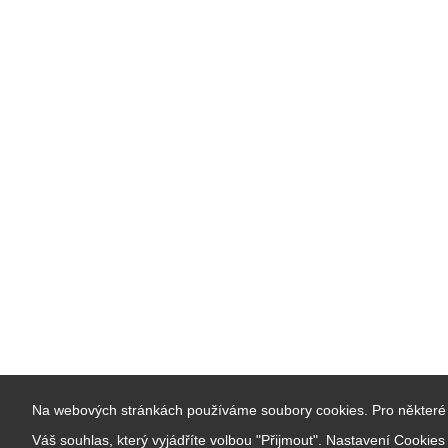
Na webových stránkách používáme soubory cookies. Pro některé 
Váš souhlas, který vyjádříte volbou "Přijmout". Nastavení Cookie