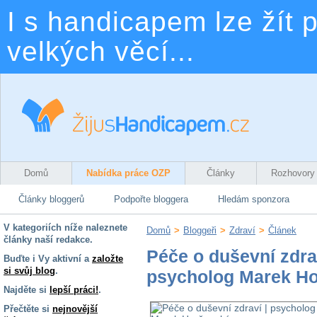
I s handicapem lze žít p
velkých věcí...
Domů
Nabídka práce OZP
Články
Rozhovory
Články bloggerů
Podpořte bloggera
Hledám sponzora
V kategoriích níže naleznete
Domů
>
Bloggeři
>
Zdraví
>
Článek
články naší redakce.
Péče o duševní zdrav
Buďte i Vy aktivní a
založte
si svůj blog
.
psycholog Marek H
Najděte si
lepší práci!
.
Přečtěte si
nejnovější