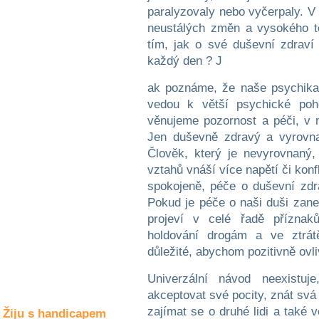
Společné zájmy
paralyzovaly nebo vyčerpaly. V 
a volný čas
neustálých změn a vysokého t
tím, jak o své duševní zdrav
Kultura a akce
každý den ? J
ak poznáme, že naše psychika
vedou k větší psychické poh
Rozhovory
věnujeme pozornost a péči, v 
a příběhy
osobností
Jen duševně zdravý a vyrovnan
Člověk, který je nevyrovnaný
Sport
vztahů vnáší více napětí či konf
zdravotně
postižených
spokojeně, péče o duševní zdr
Pokud je péče o naši duši zan
Žiju s humorem
projeví v celé řadě příznaků.
holdování drogám a ve ztrát
důležité, abychom pozitivně ovl
Univerzální návod neexistu
akceptovat své pocity, znát svá c
zajímat se o druhé lidi a také 
Žiju s handicapem