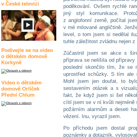
v České televizi
poděkování. Ovšem rychlé rand
jiný styl komunikace. Prot
z anglofonní země, počítal js
v mé milované angličtině. Jenže
level, o tom jsem si nedělal il
tuhle záležitost zvládnu nejen 
Podívejte se na video
Zúčastnil jsem se akce s šir
o dětském domově
příprava se nelišila od přípravy
Korkyně
poslední skončilo tím, že se m
uprostřed schůzky. S tím ale
Mohl jsem jen doufat, to by
Video o dětském
sestavením otázek a s vizualiz
domově Orlíček
Přední Chlum
fakt, že když jsem si šel něko
cítil jsem se v ní kvůli nejmé
požárním alarmům a deseti ha
vězení. Inu, vyrazil jsem.
Po příchodu jsem dostal pro
poznámky a dotazník, vylosoval 