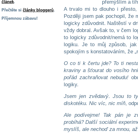
přemýšlím a tíh
článek
.
A trvalo mi to dlouho i přesto,
Přečtěte si
články bloggerů
.
Později jsem pak pochopil, že 
Příjemnou zábavu!
logicky zdůvodnit. Naštěstí v d
S handicapem
vždy dobral. Avšak to, v čem lo
na cestách
to logicky zdůvodnit/nemá to lo
logiku. Je to můj způsob, ja
Zdraví
spokojím s konstatováním, že „ně
a pomůcky
O co ti k čertu jde? To ti nest
kraviny a šťourat do vosího hn
Vzdělání, práce
pořád zachraňovat nebudu!
obo
a příspěvky
logiky.
Náhradní
Jsem jen zvědavý
.
Jsou to t
plnění
diskotéku. Nic víc, nic míň
, odp
Ale podívejme! Tak pán je zv
Rodina a děti
probíhá? Další sociální experime
myslíš, ale nechoď za mnou, až