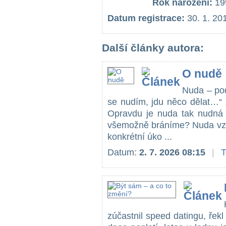
Rok narození:
19
Datum registrace:
30. 1. 20
Další články autora:
O nudě
Nuda – pod
se nudím, jdu něco dělat…“ 
Opravdu je nuda tak nudná 
všemožně bráníme? Nuda vzn
konkrétní úko ...
Datum:
2. 7. 2026 08:15
|
zúčastnil speed datingu, řekl 