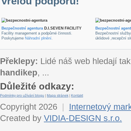
vřelou podporu!
Bezpečnostní agentura
D.I.SEVEN FACILITY
B
ezpečnostní agen
Facility management a podpůrné činnosti.
Bezpečnostní služb
Poskytujeme
Náhradní plnění
.
úklidové ,recepční s
Překlepy:
Lidé náš web hledají tak
handikep
, ...
Důležité odkazy:
Podmínky pro užívání blogu
|
Mapa stránek
|
Kontakt
Copyright 2026
|
Internetový mar
Created by
VIDIA-DESIGN s.r.o.