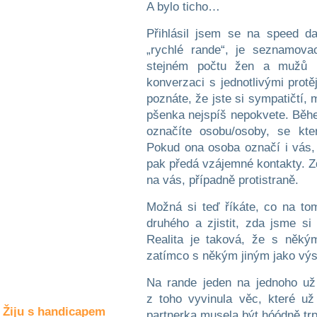
Společné zájmy
A bylo ticho…
a volný čas
Přihlásil jsem se na speed da
„rychlé rande“, je seznamov
Kultura a akce
stejném počtu žen a mužů 
konverzaci s jednotlivými prot
poznáte, že jste si sympatičtí,
Rozhovory
pšenka nejspíš nepokvete. Běh
a příběhy
označíte osobu/osoby, se kter
osobností
Pokud ona osoba označí i vás,
Sport
pak předá vzájemné kontakty. Zd
zdravotně
na vás, případně protistraně.
postižených
Možná si teď říkáte, co na to
Žiju s humorem
druhého a zjistit, zda jsme si
Realita je taková, že s něký
zatímco s někým jiným jako výst
Na rande jeden na jednoho už
z toho vyvinula věc, které už
Žiju s handicapem
partnerka musela být hóódně trp