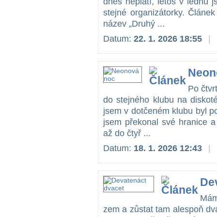
dnes neplatí, letos v lednu j
stejné organizátorky. Článe
název „Druhý ...
Datum:
22. 1. 2026 18:55
|
Neon
Po čtvr
do stejného klubu na diskoté
jsem v dotčeném klubu byl p
jsem překonal své hranice a
až do čtyř ...
Datum:
18. 1. 2026 12:43
|
De
Mám
zem a zůstat tam alespoň dva