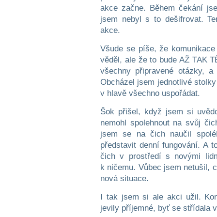
akce začne. Během čekání jsem
jsem nebyl s to dešifrovat. T
akce.
Všude se píše, že komunikace 
věděl, ale že to bude AŽ TAK 
všechny připravené otázky, a
Obcházel jsem jednotlivé stolky
v hlavě všechno uspořádat.
Šok přišel, když jsem si uvěd
nemohl spolehnout na svůj čich
jsem se na čich naučil spolé
představit denní fungování. A t
čich v prostředí s novými lidm
k ničemu. Vůbec jsem netušil, c
nová situace.
I tak jsem si ale akci užil. 
jevily příjemné, byť se střídala 