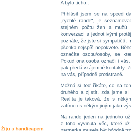
Společné zájmy
A bylo ticho…
a volný čas
Přihlásil jsem se na speed da
„rychlé rande“, je seznamov
Kultura a akce
stejném počtu žen a mužů 
konverzaci s jednotlivými prot
poznáte, že jste si sympatičtí,
Rozhovory
pšenka nejspíš nepokvete. Běh
a příběhy
označíte osobu/osoby, se kter
osobností
Pokud ona osoba označí i vás,
Sport
pak předá vzájemné kontakty. Zd
zdravotně
na vás, případně protistraně.
postižených
Možná si teď říkáte, co na to
Žiju s humorem
druhého a zjistit, zda jsme si
Realita je taková, že s něký
zatímco s někým jiným jako výst
Na rande jeden na jednoho už
z toho vyvinula věc, které už
Žiju s handicapem
partnerka musela být hóódně trp