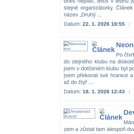
dnes neplatí, letos v lednu j
stejné organizátorky. Článe
název „Druhý ...
Datum:
22. 1. 2026 18:55
|
Neon
Po čtvr
do stejného klubu na diskoté
jsem v dotčeném klubu byl p
jsem překonal své hranice a
až do čtyř ...
Datum:
18. 1. 2026 12:43
|
De
Mám
zem a zůstat tam alespoň dva