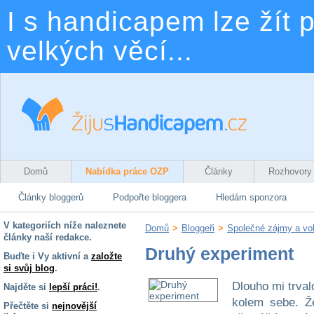
I s handicapem lze žít p
velkých věcí...
Domů
Nabídka práce OZP
Články
Rozhovory
Články bloggerů
Podpořte bloggera
Hledám sponzora
V kategoriích níže naleznete
Domů
>
Bloggeři
>
Společné zájmy a vo
články naší redakce.
Druhý experiment
Buďte i Vy aktivní a
založte
si svůj blog
.
Dlouho mi trval
Najděte si
lepší práci!
.
kolem sebe. Ž
Přečtěte si
nejnovější