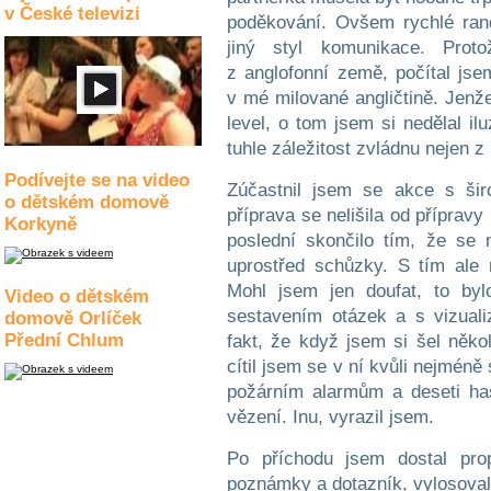
v České televizi
poděkování. Ovšem rychlé rand
jiný styl komunikace. Prot
z anglofonní země, počítal js
v mé milované angličtině. Jenže
level, o tom jsem si nedělal il
tuhle záležitost zvládnu nejen 
Podívejte se na video
Zúčastnil jsem se akce s šir
o dětském domově
příprava se nelišila od přípravy
Korkyně
poslední skončilo tím, že se m
uprostřed schůzky. S tím ale
Mohl jsem jen doufat, to by
Video o dětském
sestavením otázek a s vizualiz
domově Orlíček
Přední Chlum
fakt, že když jsem si šel něko
cítil jsem se v ní kvůli nejmé
požárním alarmům a deseti ha
vězení. Inu, vyrazil jsem.
Po příchodu jsem dostal pro
poznámky a dotazník, vylosoval 