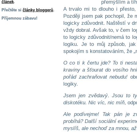
přemýšlím a tíh
článek
.
A trvalo mi to dlouho i přesto,
Přečtěte si
články bloggerů
.
Později jsem pak pochopil, že 
Příjemnou zábavu!
logicky zdůvodnit. Naštěstí v d
S handicapem
vždy dobral. Avšak to, v čem lo
na cestách
to logicky zdůvodnit/nemá to lo
logiku. Je to můj způsob, ja
Zdraví
spokojím s konstatováním, že „ně
a pomůcky
O co ti k čertu jde? To ti nest
kraviny a šťourat do vosího hn
Vzdělání, práce
pořád zachraňovat nebudu!
obo
a příspěvky
logiky.
Náhradní
Jsem jen zvědavý
.
Jsou to t
plnění
diskotéku. Nic víc, nic míň
, odp
Ale podívejme! Tak pán je zv
Rodina a děti
probíhá? Další sociální experime
myslíš, ale nechoď za mnou, až