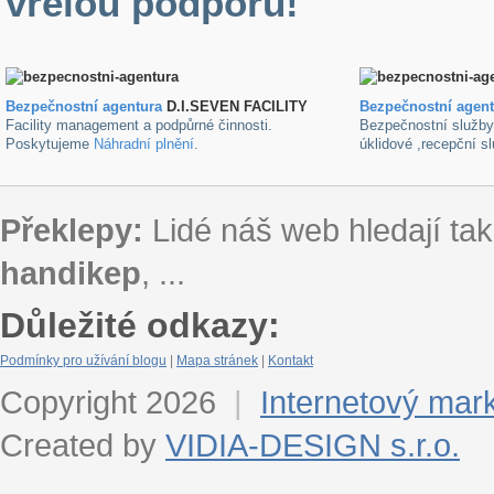
vřelou podporu!
Bezpečnostní agentura
D.I.SEVEN FACILITY
B
ezpečnostní agen
Facility management a podpůrné činnosti.
Bezpečnostní služb
Poskytujeme
Náhradní plnění
.
úklidové ,recepční s
Překlepy:
Lidé náš web hledají tak
handikep
, ...
Důležité odkazy:
Podmínky pro užívání blogu
|
Mapa stránek
|
Kontakt
Copyright 2026
|
Internetový mar
Created by
VIDIA-DESIGN s.r.o.